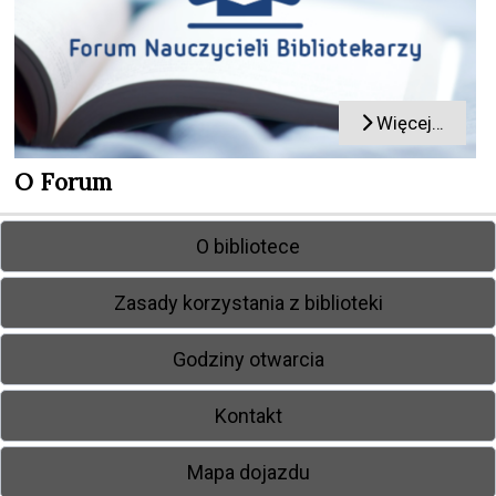
Więcej…
O Forum
O bibliotece
Zasady korzystania z biblioteki
Godziny otwarcia
Kontakt
Mapa dojazdu