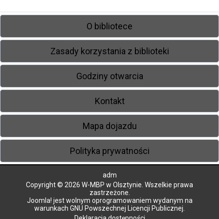
O bibliotece
Zasady korzystania z biblioteki
Godziny otwarcia
Kontakt
Mapa dojazdu
Polityka prywatności
adm
Copyright © 2026 W-MBP w Olsztynie. Wszelkie prawa
zastrzeżone.
Joomla!
jest wolnym oprogramowaniem wydanym na
warunkach
GNU Powszechnej Licencji Publicznej.
Deklaracja dostępności