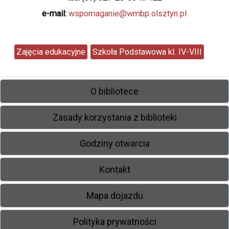
e-mail:
wspomaganie@wmbp.olsztyn.pl
Zajęcia edukacyjne
Szkoła Podstawowa kl. IV-VIII
O bibliotece
Zasady korzystania z biblioteki
Godziny otwarcia
Kontakt
Mapa dojazdu
Polityka prywatności