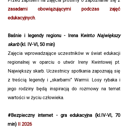
Przed zapisem na zajęcia prosimy o zapoznanie się z
zasadami obowiązującymi podczas zajęć
edukacyjnych
.
Baśnie i legendy regionu - Irena Kwint
o Największy
skarb
(kl. IV-VI, 50 min)
Zajęcia wprowadzające uczestników w świat edukacji
regionalnej w oparciu o utwór Ireny Kwintowej pt.
Największy skarb. Uczestnicy spotkania zapoznają się
z treścią legendy i „skarbami” Warmii. Losy rybaka i
jego rodziny będą inspiracją do rozmowy na temat
wartości w życiu człowieka.
#Bezpieczny internet - gra edukacyjna (kl.IV-VI, 70
min)
II 2026