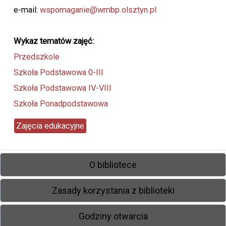
e-mail:
wspomaganie@wmbp.olsztyn.pl
Wykaz tematów zajęć:
Przedszkole
Szkoła Podstawowa 0-III
Szkoła Podstawowa IV-VIII
Szkoła Ponadpodstawowa
Zajęcia edukacyjne
O bibliotece
Zasady korzystania z biblioteki
Godziny otwarcia